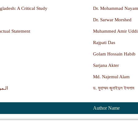
gladesh: A Critical Study
Dr. Mohammad Nayama
Dr. Sarwar Morshed
actual Statement
Muhammed Amir Uddi
Rajpati Das
Golam Hossain Habib
Sarjana Akter
Md. Najemul Alam
الـمو
ড. মুহাম্মদ জুনাইদুল ইসলাম
Author Name