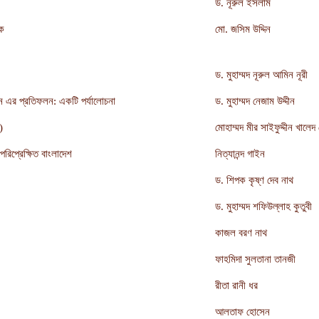
ড. নূরুল ইসলাম
িক
মো. জসিম উদ্দিন
ড. মুহাম্মদ নূরুল আমিন নূরী
 এর প্রতিফলন: একটি পর্যালোচনা
ড. মুহাম্মদ নেজাম উদ্দীন
)
মোহাম্মদ মীর সাইফুদ্দীন খালেদ 
িপ্রেক্ষিত বাংলাদেশ
নিত্যানন্দ গাইন
ড. শিপক কৃষ্ণ দেব নাথ
ড. মুহাম্মদ শফিউল্লাহ কুতুবী
কাজল বরণ নাথ
ফাহমিদা সুলতানা তানজী
রীতা রানী ধর
আলতাফ হোসেন