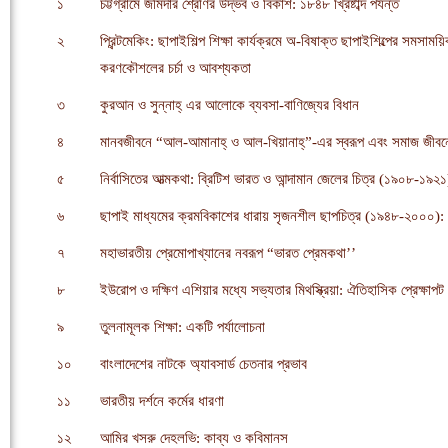
১
চট্টগ্রামে জমিদার শ্রেণির উদ্ভব ও বিকাশ: ১৮৪৮ খ্রিষ্টাব্দ পর্যন্ত
২
প্রিন্টমেকিং: ছাপাইশিল্প শিক্ষা কার্যক্রমে অ-বিষাক্ত ছাপাইশিল্পের সমসাময়
করণকৌশলের চর্চা ও আবশ্যকতা
৩
কুরআন ও সুন্নাহ্ এর আলোকে ব্যবসা-বাণিজ্যের বিধান
৪
মানবজীবনে “আল-আমানাহ্ ও আল-খিয়ানাহ্”-এর স্বরূপ এবং সমাজ জীবনে
৫
নির্বাসিতের আত্মকথা: ব্রিটিশ ভারত ও আন্দামান জেলের চিত্র (১৯০৮-১৯২১
৬
ছাপাই মাধ্যমের ক্রমবিকাশের ধারায় সৃজনশীল ছাপচিত্র (১৯৪৮-২০০০): পর
৭
মহাভারতীয় প্রেমোপাখ্যানের নবরূপ “ভারত প্রেমকথা’’
৮
ইউরোপ ও দক্ষিণ এশিয়ার মধ্যে সভ্যতার মিথস্ক্রিয়া: ঐতিহাসিক প্রেক্ষাপট
৯
তুলনামূলক শিক্ষা: একটি পর্যালোচনা
১০
বাংলাদেশের নাটকে অ্যাবসার্ড চেতনার প্রভাব
১১
ভারতীয় দর্শনে কর্মের ধারণা
১২
আমির খসরু দেহলভি: কাব্য ও কবিমানস